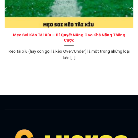
khác như
bóng rổ
, quần vợt, cầu lông,
bóng chuyền
,
eSports, …
Casino Trực Tuyến Đẳng Cấp
Mẹo Soi Kèo Tài Xỉu – Bí Quyết Nâng Cao Khả Năng Thắng
Bên cạnh đó,
casino LUCK88
trực tuyến mang đến
Cược
trải nghiệm sống động với các bàn chơi có dealer
Kèo tài xỉu (hay còn gọi là kèo Over/Under) là một trong những loại
thật, phát sóng trực tiếp, tạo cảm giác chân thực như
kèo [...]
đang ngồi tại sòng bài truyền thống.
Các trò quen thuộc như baccarat, blackjack, roulette
hay poker đều được nhà cái LUCK88 thiết kế với luật
chơi rõ ràng, tốc độ xử lý nhanh và tỷ lệ trả thưởng
cạnh tranh.
Đường Dẫn Truy Cập Chính Thức
Trang Chủ Nhà Cái:
https://hunantv.cn.com/