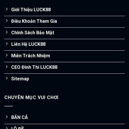
Không bỏ lỡ làn sóng thể thao điện tử,
eSports
Giới Thiệu LUCK88
LUCK88
tích hợp cá cược eSports cho các tựa game
đình đám như Liên Minh Huyền Thoại, Dota 2, CS:GO.
Điều Khoản Tham Gia
Tỷ lệ cược được cập nhật theo thời gian thực, phù
Chính Sách Bảo Mật
hợp với người chơi am hiểu chiến thuật và muốn tận
dụng kiến thức game để gia tăng lợi thế.
Liên Hệ LUCK88
Quy trình tham gia đơn giản, an toàn
Miễn Trách Nhiệm
CEO Đình Thi LUCK88
Sitemap
CHUYÊN MỤC VUI CHƠI
BẮN CÁ
LÔ ĐỀ