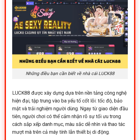
Những điều bạn cần biết về nhà cái LUCK88
LUCK88 được xây dựng dựa trên nền tảng công nghệ
hiện đại, tập trung vào ba yếu tố cốt lõi: tốc độ, bảo
mật và trải nghiệm người dùng. Ngay từ giao diện đầu
tiên, người chơi có thể cảm nhận rõ sự tối ưu trong
cách sắp xếp danh mục, màu sắc dễ nhìn và thao tác
mượt mà trên cả máy tính lẫn thiết bị di động.