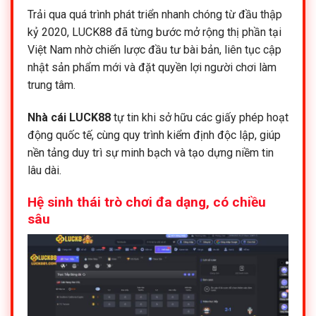
Trải qua quá trình phát triển nhanh chóng từ đầu thập
kỷ 2020, LUCK88 đã từng bước mở rộng thị phần tại
Việt Nam nhờ chiến lược đầu tư bài bản, liên tục cập
nhật sản phẩm mới và đặt quyền lợi người chơi làm
trung tâm.
Nhà cái LUCK88
tự tin khi sở hữu các giấy phép hoạt
động quốc tế, cùng quy trình kiểm định độc lập, giúp
nền tảng duy trì sự minh bạch và tạo dựng niềm tin
lâu dài.
Hệ sinh thái trò chơi đa dạng, có chiều
sâu