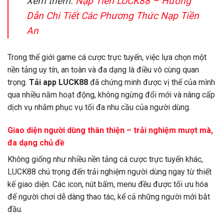
Xem thêm:
Nạp Tiền LUCK88 – Hướng
Dẫn Chi Tiết Các Phương Thức Nạp Tiền
An
Trong thế giới game cá cược trực tuyến, việc lựa chọn một
nền tảng uy tín, an toàn và đa dạng là điều vô cùng quan
trọng.
Tải app LUCK88
đã chứng minh được vị thế của mình
qua nhiều năm hoạt động, không ngừng đổi mới và nâng cấp
dịch vụ nhằm phục vụ tối đa nhu cầu của người dùng.
Giao diện người dùng thân thiện – trải nghiệm mượt mà,
đa dạng chủ đề
Không giống như nhiều nền tảng cá cược trực tuyến khác,
LUCK88 chú trọng đến trải nghiệm người dùng ngay từ thiết
kế giao diện. Các icon, nút bấm, menu đều được tối ưu hóa
để người chơi dễ dàng thao tác, kể cả những người mới bắt
đầu.