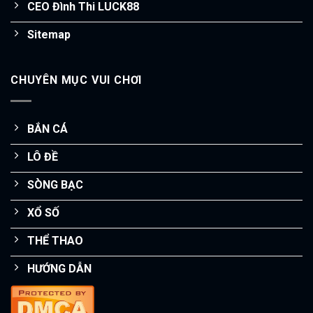
CEO Đình Thi LUCK88
Sitemap
CHUYÊN MỤC VUI CHƠI
BẮN CÁ
LÔ ĐỀ
SÒNG BẠC
XỔ SỐ
THỂ THAO
HƯỚNG DẪN