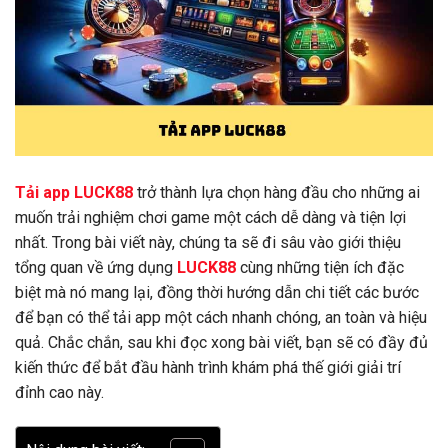
Tải app LUCK88
trở thành lựa chọn hàng đầu cho những ai
muốn trải nghiệm chơi game một cách dễ dàng và tiện lợi
nhất. Trong bài viết này, chúng ta sẽ đi sâu vào giới thiệu
tổng quan về ứng dụng
LUCK88
cùng những tiện ích đặc
biệt mà nó mang lại, đồng thời hướng dẫn chi tiết các bước
để bạn có thể tải app một cách nhanh chóng, an toàn và hiệu
quả. Chắc chắn, sau khi đọc xong bài viết, bạn sẽ có đầy đủ
kiến thức để bắt đầu hành trình khám phá thế giới giải trí
đỉnh cao này.