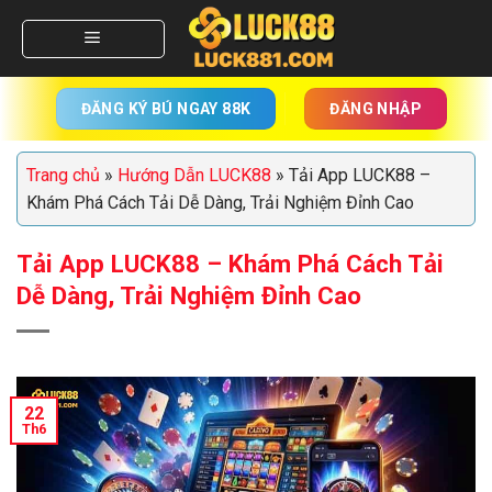
Skip
to
content
ĐĂNG KÝ BÚ NGAY 88K
ĐĂNG NHẬP
Trang chủ
»
Hướng Dẫn LUCK88
»
Tải App LUCK88 –
Khám Phá Cách Tải Dễ Dàng, Trải Nghiệm Đỉnh Cao
Tải App LUCK88 – Khám Phá Cách Tải
Dễ Dàng, Trải Nghiệm Đỉnh Cao
22
Th6