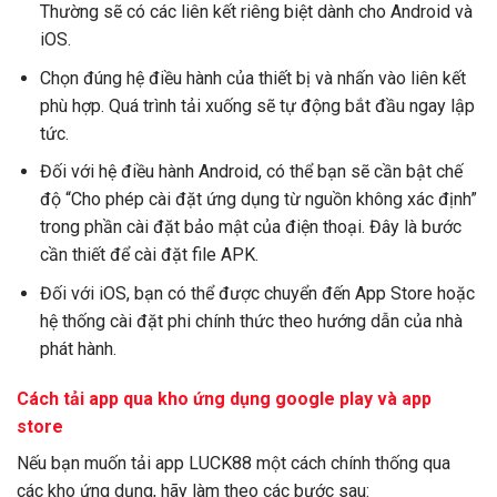
Thường sẽ có các liên kết riêng biệt dành cho Android và
iOS.
Chọn đúng hệ điều hành của thiết bị và nhấn vào liên kết
phù hợp. Quá trình tải xuống sẽ tự động bắt đầu ngay lập
tức.
Đối với hệ điều hành Android, có thể bạn sẽ cần bật chế
độ “Cho phép cài đặt ứng dụng từ nguồn không xác định”
trong phần cài đặt bảo mật của điện thoại. Đây là bước
cần thiết để cài đặt file APK.
Đối với iOS, bạn có thể được chuyển đến App Store hoặc
hệ thống cài đặt phi chính thức theo hướng dẫn của nhà
phát hành.
Cách tải app qua kho ứng dụng google play và app
store
Nếu bạn muốn tải app LUCK88 một cách chính thống qua
các kho ứng dụng, hãy làm theo các bước sau: