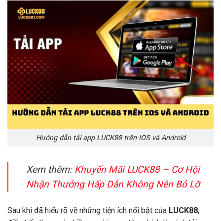
Hướng dẫn tải app LUCK88 trên IOS và Android
Xem thêm:
Khuyến Mãi LUCK88 – Cơ Hội
Nhận Thưởng Hấp Dẫn Không Nên Bỏ Lỡ
Sau khi đã hiểu rõ về những tiện ích nổi bật của
LUCK88
,