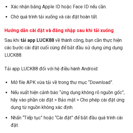
Xác nhận bằng Apple ID hoặc Face ID nếu cần.
Chờ quá trình tải xuống và cài đặt hoàn tất.
Hướng dẫn cài đặt và đăng nhập sau khi tải xuống
Sau khi
tải app LUCK88
về thành công, bạn cần thực hiện
các bước cài đặt cuối cùng để bắt đầu sử dụng ứng dụng
LUCK88.
Tải app LUCK88 đối với hệ điều hành Android:
Mở file APK vừa tải về trong thư mục “Download”.
Nếu xuất hiện cảnh báo “ứng dụng không rõ nguồn gốc”,
hãy vào phần cài đặt > Bảo mật > Cho phép cài đặt ứng
dụng từ nguồn không xác định.
Nhấn “Tiếp tục” hoặc “Cài đặt” để bắt đầu quá trình cài
đặt.