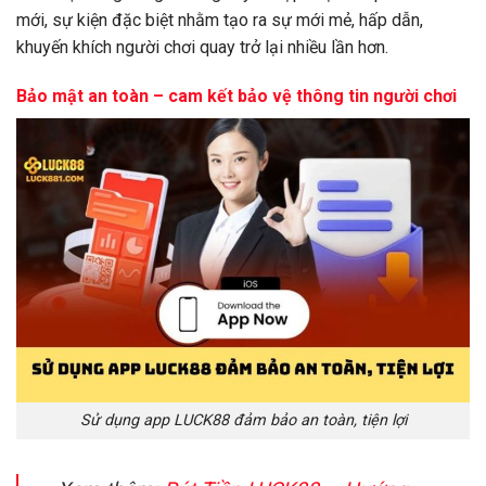
mới, sự kiện đặc biệt nhằm tạo ra sự mới mẻ, hấp dẫn,
khuyến khích người chơi quay trở lại nhiều lần hơn.
Bảo mật an toàn – cam kết bảo vệ thông tin người chơi
Sử dụng app LUCK88 đảm bảo an toàn, tiện lợi