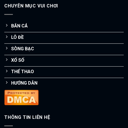
CHUYÊN MỤC VUI CHƠI
BẮN CÁ
LÔ ĐỀ
SÒNG BẠC
XỔ SỐ
THỂ THAO
HƯỚNG DẪN
THÔNG TIN LIÊN HỆ