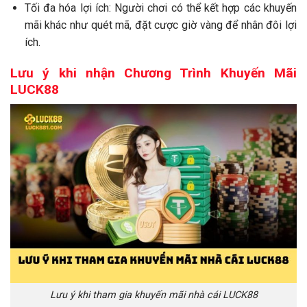
Tối đa hóa lợi ích: Người chơi có thể kết hợp các khuyến
mãi khác như quét mã, đặt cược giờ vàng để nhân đôi lợi
ích.
Lưu ý khi nhận Chương Trình Khuyến Mãi
LUCK88
Lưu ý khi tham gia khuyến mãi nhà cái LUCK88