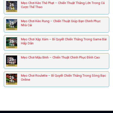
Mẹo Chơi Kèo Thẻ Phạt – Chiến Thuật Thắng Lớn Trong Cá
26
Cược Thể Thao
Th6
Mẹo Chơi Kèo Rung – Chiến Thuật Giúp Bạn Chinh Phục
26
Nhà Cái
Th6
Mẹo Chơi Xập Xám – Bí Quyết Chiến Thắng Trong Game Bài
26
Hấp Dẫn
Th6
Mẹo Chơi Mậu Binh – Chiến Thuật Chinh Phục Đỉnh Cao
26
Th6
Mẹo Chơi Roulette – Bí Quyết Chiến Thắng Trong Sòng Bạc
26
Online
Th6