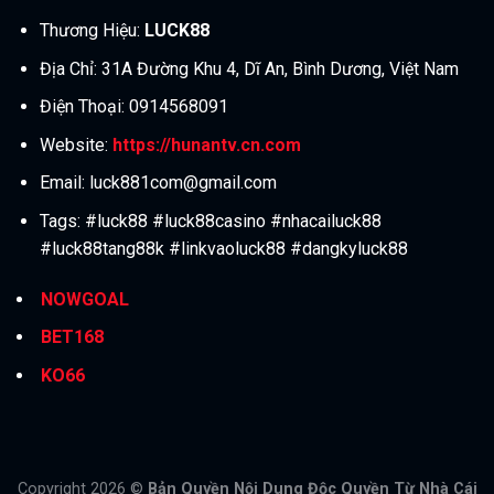
Thương Hiệu:
LUCK88
Địa Chỉ: 31A Đường Khu 4, Dĩ An, Bình Dương, Việt Nam
Điện Thoại: 0914568091
Website:
https://hunantv.cn.com
Email: luck881com@gmail.com
Tags: #luck88 #luck88casino #nhacailuck88
#luck88tang88k #linkvaoluck88 #dangkyluck88
NOWGOAL
BET168
KO66
Copyright 2026 ©
Bản Quyền Nội Dung Độc Quyền Từ Nhà Cái