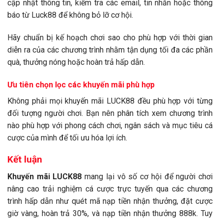
cập nhật thông tin, kiểm tra các email, tin nhắn hoặc thông
báo từ Luck88 để không bỏ lỡ cơ hội.
Hãy chuẩn bị kế hoạch chơi sao cho phù hợp với thời gian
diễn ra của các chương trình nhằm tận dụng tối đa các phần
quà, thưởng nóng hoặc hoàn trả hấp dẫn.
Ưu tiên chọn lọc các khuyến mãi phù hợp
Không phải mọi khuyến mãi LUCK88 đều phù hợp với từng
đối tượng người chơi. Bạn nên phân tích xem chương trình
nào phù hợp với phong cách chơi, ngân sách và mục tiêu cá
cược của mình để tối ưu hóa lợi ích.
Kết luận
Khuyến mãi LUCK88
mang lại vô số cơ hội để người chơi
nâng cao trải nghiệm cá cược trực tuyến qua các chương
trình hấp dẫn như quét mã nạp tiền nhận thưởng, đặt cược
giờ vàng, hoàn trả 30%, và nạp tiền nhận thưởng 888k. Tuy