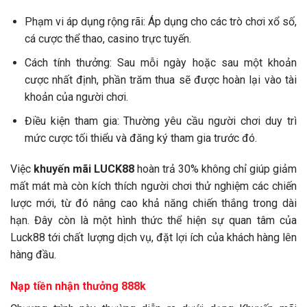
Phạm vi áp dụng rộng rãi: Áp dụng cho các trò chơi xổ số,
cá cược thể thao, casino trực tuyến.
Cách tính thưởng: Sau mỗi ngày hoặc sau một khoản
cược nhất định, phần trăm thua sẽ được hoàn lại vào tài
khoản của người chơi.
Điều kiện tham gia: Thường yêu cầu người chơi duy trì
mức cược tối thiểu và đăng ký tham gia trước đó.
Việc
khuyến mãi LUCK88
hoàn trả 30% không chỉ giúp giảm
mất mát mà còn kích thích người chơi thử nghiệm các chiến
lược mới, từ đó nâng cao khả năng chiến thắng trong dài
hạn. Đây còn là một hình thức thể hiện sự quan tâm của
Luck88 tới chất lượng dịch vụ, đặt lợi ích của khách hàng lên
hàng đầu.
Nạp tiền nhận thưởng 888k