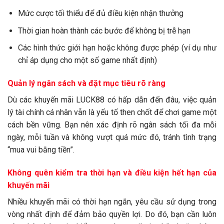
Mức cược tối thiểu để đủ điều kiện nhận thưởng
Thời gian hoàn thành các bước để không bị trễ hạn
Các hình thức giới hạn hoặc không được phép (ví dụ như
chỉ áp dụng cho một số game nhất định)
Quản lý ngân sách và đặt mục tiêu rõ ràng
Dù các khuyến mãi LUCK88 có hấp dẫn đến đâu, việc quản
lý tài chính cá nhân vẫn là yếu tố then chốt để chơi game một
cách bền vững. Bạn nên xác định rõ ngân sách tối đa mỗi
ngày, mỗi tuần và không vượt quá mức đó, tránh tình trạng
“mua vui bằng tiền”.
Không quên kiểm tra thời hạn và điều kiện hết hạn của
khuyến mãi
Nhiều khuyến mãi có thời hạn ngắn, yêu cầu sử dụng trong
vòng nhất định để đảm bảo quyền lợi. Do đó, bạn cần luôn