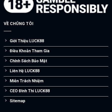
VỀ CHÚNG TÔI
Giới Thiệu LUCK88
Điều Khoản Tham Gia
Chính Sách Bảo Mật
Liên Hệ LUCK88
Miễn Trách Nhiệm
CEO Đình Thi LUCK88
Sitemap