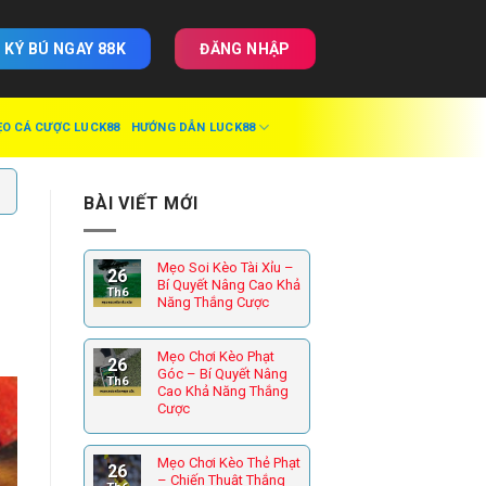
 KÝ BÚ NGAY 88K
ĐĂNG NHẬP
O CÁ CƯỢC LUCK88
HƯỚNG DẪN LUCK88
BÀI VIẾT MỚI
Mẹo Soi Kèo Tài Xỉu –
26
Bí Quyết Nâng Cao Khả
Th6
Năng Thắng Cược
Mẹo Chơi Kèo Phạt
26
Góc – Bí Quyết Nâng
Th6
Cao Khả Năng Thắng
Cược
Mẹo Chơi Kèo Thẻ Phạt
26
– Chiến Thuật Thắng