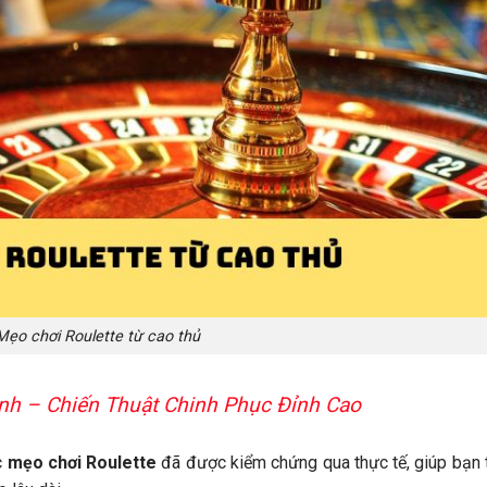
Mẹo chơi Roulette từ cao thủ
nh – Chiến Thuật Chinh Phục Đỉnh Cao
c
mẹo chơi Roulette
đã được kiểm chứng qua thực tế, giúp bạn 