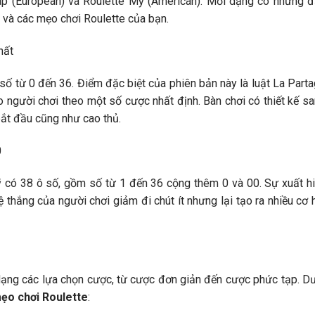
háp (European) và Roulette Mỹ (American). Mỗi dạng có những 
 và các mẹo chơi Roulette của bạn.
hất
ố từ 0 đến 36. Điểm đặc biệt của phiên bản này là luật La Part
ho người chơi theo một số cược nhất định. Bàn chơi có thiết kế s
bắt đầu cũng như cao thủ.
0
ỹ có 38 ô số, gồm số từ 1 đến 36 cộng thêm 0 và 00. Sự xuất h
lệ thắng của người chơi giảm đi chút ít nhưng lại tạo ra nhiều cơ 
dạng các lựa chọn cược, từ cược đơn giản đến cược phức tạp. D
ẹo chơi Roulette
: