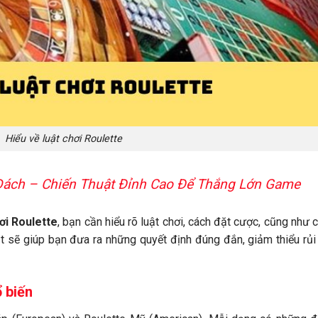
Hiểu về luật chơi Roulette
 Dách – Chiến Thuật Đỉnh Cao Để Thắng Lớn Game
ơi Roulette
, bạn cần hiểu rõ luật chơi, cách đặt cược, cũng như 
t sẽ giúp bạn đưa ra những quyết định đúng đắn, giảm thiểu rủi
 biến