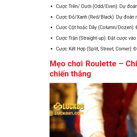
Cược Trên/ Dưới (Odd/Even): Dự đoán 
Cược Đỏ/Xanh (Red/Black): Dự đoán m
Cược Cột hoặc Dãy (Column/Dozen): Đ
Cược Trận (Straight-up): Đặt cược vào
Cược Kết Hợp (Split, Street, Corner):
Mẹo chơi Roulette – Chi
chiến thắng