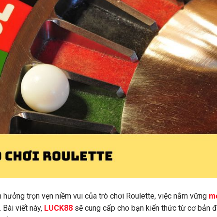
n hưởng trọn vẹn niềm vui của trò chơi Roulette, việc nắm vững
m
 Bài viết này,
LUCK88
sẽ cung cấp cho bạn kiến thức từ cơ bản 