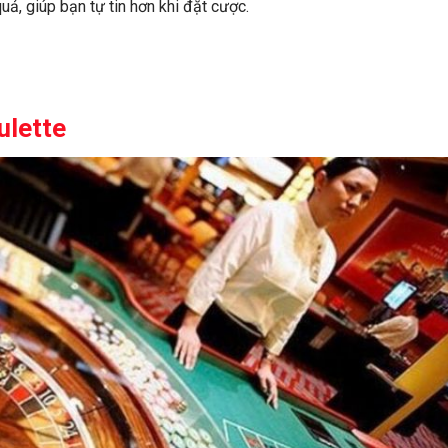
uả, giúp bạn tự tin hơn khi đặt cược.
ulette