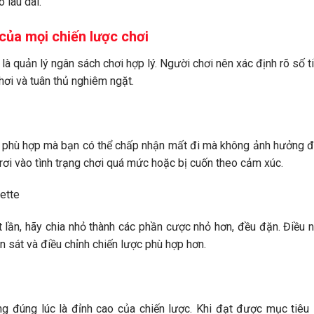
 lâu dài.
của mọi chiến lược chơi
à quản lý ngân sách chơi hợp lý. Người chơi nên xác định rõ số t
hơi và tuân thủ nghiêm ngặt.
iền phù hợp mà bạn có thể chấp nhận mất đi mà không ảnh hưởng 
h rơi vào tình trạng chơi quá mức hoặc bị cuốn theo cảm xúc.
ette
t lần, hãy chia nhỏ thành các phần cược nhỏ hơn, đều đặn. Điều 
an sát và điều chỉnh chiến lược phù hợp hơn.
ng đúng lúc là đỉnh cao của chiến lược. Khi đạt được mục tiêu 