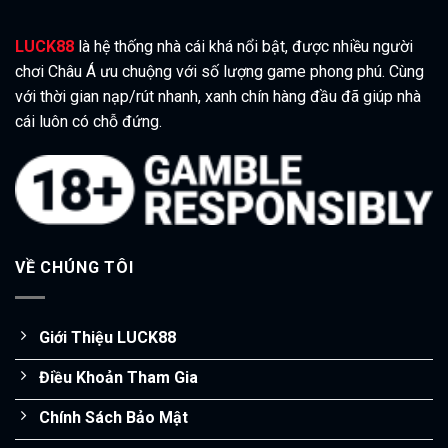
LUCK88
là hệ thống nhà cái khá nổi bật, được nhiều người
chơi Châu Á ưu chuộng với số lượng game phong phú. Cùng
với thời gian nạp/rút nhanh, xanh chín hàng đầu đã giúp nhà
cái luôn có chỗ đứng.
VỀ CHÚNG TÔI
Giới Thiệu LUCK88
Điều Khoản Tham Gia
Chính Sách Bảo Mật