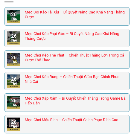
Mẹo Soi Kèo Tài Xỉu – Bí Quyết Nâng Cao Khả Năng Thắng
26
Cược
Th6
Mẹo Chơi Kèo Phạt Góc – Bí Quyết Nâng Cao Khả Năng
26
Thắng Cược
Th6
Mẹo Chơi Kèo Thẻ Phạt – Chiến Thuật Thắng Lớn Trong Cá
26
Cược Thể Thao
Th6
Mẹo Chơi Kèo Rung – Chiến Thuật Giúp Bạn Chinh Phục
26
Nhà Cái
Th6
Mẹo Chơi Xập Xám – Bí Quyết Chiến Thắng Trong Game Bài
26
Hấp Dẫn
Th6
Mẹo Chơi Mậu Binh – Chiến Thuật Chinh Phục Đỉnh Cao
26
Th6