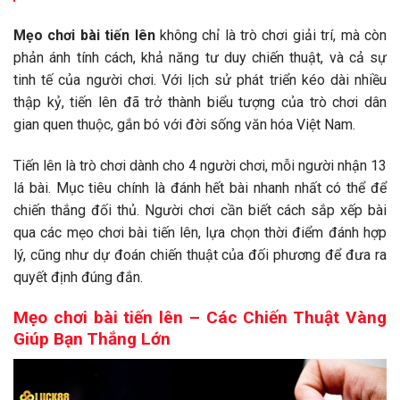
Mẹo chơi bài tiến lên
không chỉ là trò chơi giải trí, mà còn
phản ánh tính cách, khả năng tư duy chiến thuật, và cả sự
tinh tế của người chơi. Với lịch sử phát triển kéo dài nhiều
thập kỷ, tiến lên đã trở thành biểu tượng của trò chơi dân
gian quen thuộc, gắn bó với đời sống văn hóa Việt Nam.
Tiến lên là trò chơi dành cho 4 người chơi, mỗi người nhận 13
lá bài. Mục tiêu chính là đánh hết bài nhanh nhất có thể để
chiến thắng đối thủ. Người chơi cần biết cách sắp xếp bài
qua các mẹo chơi bài tiến lên, lựa chọn thời điểm đánh hợp
lý, cũng như dự đoán chiến thuật của đối phương để đưa ra
quyết định đúng đắn.
Mẹo chơi bài tiến lên – Các Chiến Thuật Vàng
Giúp Bạn Thắng Lớn