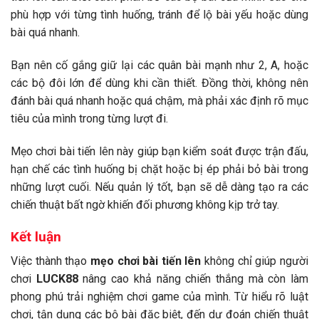
phù hợp với từng tình huống, tránh để lộ bài yếu hoặc dùng
bài quá nhanh.
Bạn nên cố gắng giữ lại các quân bài mạnh như 2, A, hoặc
các bộ đôi lớn để dùng khi cần thiết. Đồng thời, không nên
đánh bài quá nhanh hoặc quá chậm, mà phải xác định rõ mục
tiêu của mình trong từng lượt đi.
Mẹo chơi bài tiến lên này giúp bạn kiểm soát được trận đấu,
hạn chế các tình huống bị chặt hoặc bị ép phải bỏ bài trong
những lượt cuối. Nếu quản lý tốt, bạn sẽ dễ dàng tạo ra các
chiến thuật bất ngờ khiến đối phương không kịp trở tay.
Kết luận
Việc thành thạo
mẹo chơi bài tiến lên
không chỉ giúp người
chơi
LUCK88
nâng cao khả năng chiến thắng mà còn làm
phong phú trải nghiệm chơi game của mình. Từ hiểu rõ luật
chơi, tận dụng các bộ bài đặc biệt, đến dự đoán chiến thuật