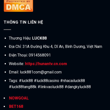
THÔNG TIN LIÊN HỆ
Thương Hiệu:
LUCK88
Địa Chỉ: 31A Đường Khu 4, Dĩ An, Bình Dương, Việt Nam
Điện Thoại: 0914568091
Website:
https://hunantv.cn.com
Email: luck881com@gmail.com
Tags: #luck88 #luck88casino #nhacailuck88
#luck88tang88k #linkvaoluck88 #dangkyluck88
NOWGOAL
BET168