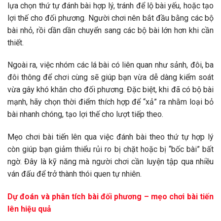
lựa chọn thứ tự đánh bài hợp lý, tránh để lộ bài yếu, hoặc tạo
lợi thế cho đối phương. Người chơi nên bắt đầu bằng các bộ
bài nhỏ, rồi dần dần chuyển sang các bộ bài lớn hơn khi cần
thiết.
Ngoài ra, việc nhóm các lá bài có liên quan như sảnh, đôi, ba
đôi thông để chơi cùng sẽ giúp bạn vừa dễ dàng kiểm soát
vừa gây khó khăn cho đối phương. Đặc biệt, khi đã có bộ bài
mạnh, hãy chọn thời điểm thích hợp để “xả” ra nhằm loại bỏ
bài nhanh chóng, tạo lợi thế cho lượt tiếp theo.
Mẹo chơi bài tiến lên qua việc đánh bài theo thứ tự hợp lý
còn giúp bạn giảm thiểu rủi ro bị chặt hoặc bị “bốc bài” bất
ngờ. Đây là kỹ năng mà người chơi cần luyện tập qua nhiều
ván đấu để trở thành thói quen tự nhiên.
Dự đoán và phân tích bài đối phương – mẹo chơi bài tiến
lên hiệu quả