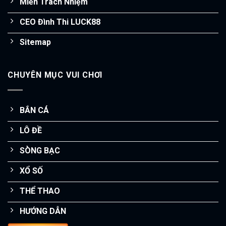
Miễn Trách Nhiệm
CEO Đình Thi LUCK88
Sitemap
CHUYÊN MỤC VUI CHƠI
BẮN CÁ
LÔ ĐỀ
SÒNG BẠC
XỔ SỐ
THỂ THAO
HƯỚNG DẪN