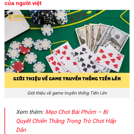
của người việt
Giới thiệu về game truyền thống Tiến Lên
Xem thêm:
Mẹo Chơi Bài Phỏm – Bí
Quyết Chiến Thắng Trong Trò Chơi Hấp
Dẫn