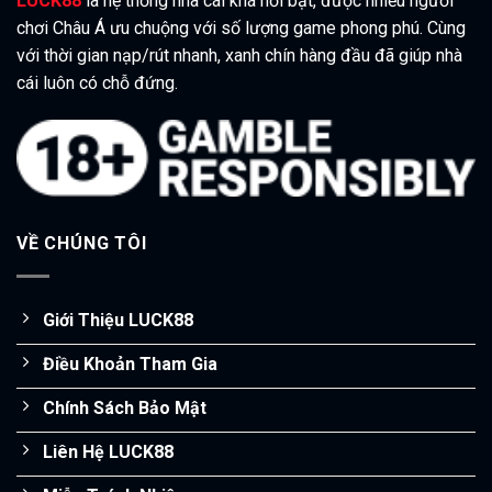
LUCK88
là hệ thống nhà cái khá nổi bật, được nhiều người
chơi Châu Á ưu chuộng với số lượng game phong phú. Cùng
với thời gian nạp/rút nhanh, xanh chín hàng đầu đã giúp nhà
cái luôn có chỗ đứng.
VỀ CHÚNG TÔI
Giới Thiệu LUCK88
Điều Khoản Tham Gia
Chính Sách Bảo Mật
Liên Hệ LUCK88